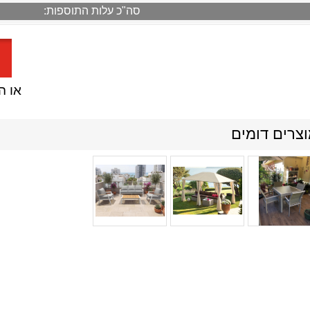
סה"כ עלות התוספות:
או הזמן
צרים דומים