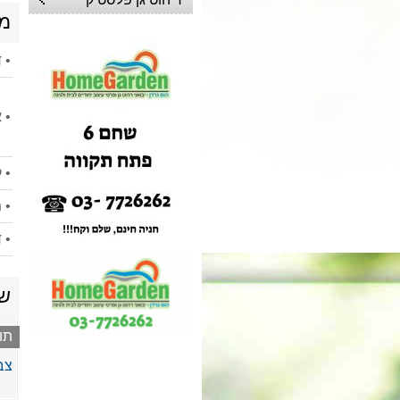
מי
• 
• 
• 
• 
• 
שי
תו
צב