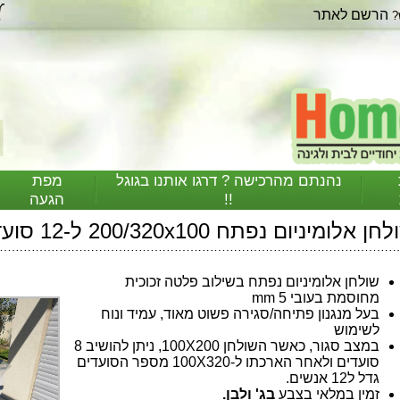
הרשם לאתר
?
נהנתם מהרכישה ? דרגו אותנו בגוגל
מפת
!!
הגעה
ן אלומיניום נפתח 200/320x100 ל-12 סועדים
שולחן אלומיניום נפתח בשילוב פלטה זכוכית
מחוסמת בעובי 5 mm
בעל מנגנון פתיחה/סגירה פשוט מאוד, עמיד ונוח
לשימוש
במצב סגור, כאשר השולחן 100X200, ניתן להושיב 8
סועדים ולאחר הארכתו ל-100X320 מספר הסועדים
גדל ל12 אנשים.
זמין במלאי בצבע
בג' ולבן.