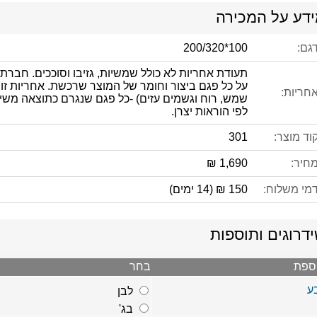
דע על המכירה
דגם:
100*200/320
תעודת אחריות לא כולל שמשיות, גזיבו וסוככים. חברת
על כל פגם ביצור וחומר של המוצר שרכשת. אחריות זו אי
אחריות:
שמש, רוח וגשמים עזים) -כל פגם שנגרם כתוצאה משי
לפי הוראות יצרן.
קוד מוצר:
301
מחיר:
1,690 ₪
דמי משלוח:
150 ₪ (14 ימים)
דרוגים ותוספות
ספת
בחר
ע
לבן
בג'