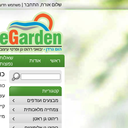
שלום אורח,
התחבר
|
משתמש חדש
שאלות
ראשי
אודות
נפוצות
כו
כור
קטגוריות
עשו
מבצעים ועודפים
קיי
צמחייה מלאכותית
מידות: רו
ריהוט גן ראטן
ריהוט גן אלומיניום