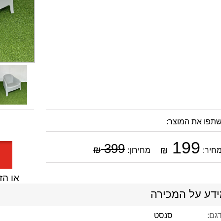
תפו את המוצר:
199
399
₪
₪
חיר:
מחירון:
או הזמן 
דע על המכירה
דגם:
סנסט