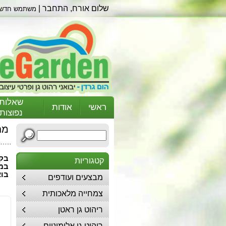
שלום אורח,
התחבר
|
משתמש חדש
שאלות
ראשי
אודות
נפוצות
מחס
קטגוריות
במח
בוא
מבצעים ועודפים
צמחייה מלאכותית
ריהוט גן ראטן
ריהוט גן אלומיניום